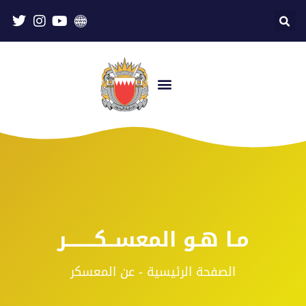
مـا هـو المعســكــــــــر
الصفحة الرئيسية - عن المعسكر