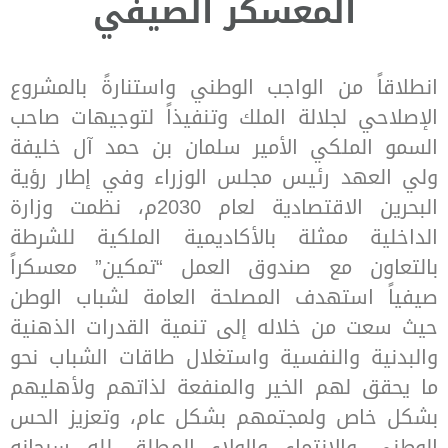
المعسكر الصيفي
انطلاقاً من الواجب الوطني واستنارةً بالمشروع
الإصلاحي لجلالة الملك وتنفيذاً لتوجيهات صاحب
السمو الملكي الأمير سلمان بن حمد آل خليفة
ولي العهد رئيس مجلس الوزراء وفي إطار رؤية
البحرين الاقتصادية لعام 2030م، نظمت وزارة
الداخلية ممثلة بالأكاديمية الملكية للشرطة
بالتعاون مع صندوق العمل “تمكين” معسكراً
صيفياً استهدف المصلحة العامة لشباب الوطن
حيث سعت من خلاله إلى تنمية القدرات الذهنية
والبدنية والنفسية واستغلال طاقات الشباب نحو
ما يحقق لهم الخير والمنفعة لذاتهم ولأهليهم
بشكل خاص ولمجتمهم بشكل عام، وتعزيز الحس
الوطني والانتماء والولاء المطلق لله سبحانه