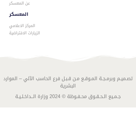
عن المعسكر
المعسكر
المركز الاعلامي
الزيارات الافتراضية
تصـميـم وبرمـجـة المـوقـع مـن قـبـل فرع الحاسب الآلي – الموارد
البشرية
جـمـيع الـحـقـوق محـفـوظة © 2024 وزارة الــداخـلـيـة