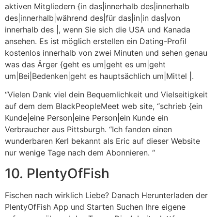
aktiven Mitgliedern {in das|innerhalb des|innerhalb
des|innerhalb|während des|für das|in|in das|von
innerhalb des |, wenn Sie sich die USA und Kanada
ansehen. Es ist möglich erstellen ein Dating-Profil
kostenlos innerhalb von zwei Minuten und sehen genau
was das Ärger {geht es um|geht es um|geht
um|Bei|Bedenken|geht es hauptsächlich um|Mittel |.
“Vielen Dank viel dein Bequemlichkeit und Vielseitigkeit
auf dem dem BlackPeopleMeet web site, “schrieb {ein
Kunde|eine Person|eine Person|ein Kunde ein
Verbraucher aus Pittsburgh. “Ich fanden einen
wunderbaren Kerl bekannt als Eric auf dieser Website
nur wenige Tage nach dem Abonnieren. “
10. PlentyOfFish
Fischen nach wirklich Liebe? Danach Herunterladen der
PlentyOfFish App und Starten Suchen Ihre eigene