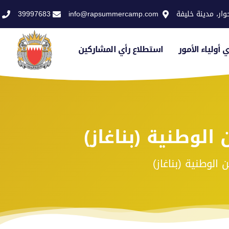
وار، مدينة خليفة
info@rapsummercamp.com
39997683
 أولياء الأمور
استطلاع رأي المشاركين
 الوطنية (بناغاز)
 الوطنية (بناغاز)