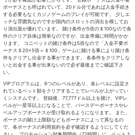
ボーナスとも呼ばれていて、20ドル分であれば入金手続き
する必要もなくカジノゲームのプレイが可能です。 少しエ
ッチな雰囲気なのですが国内のスロットの演出を模してお
り演出面が優れています。 賭け条件が5倍の＄100なので条
件のクリア自体は簡単なのですが、出金準備に時間がかか
ります。 コニベットの賭け条件は5倍なので「入金不要ボ
ーナス＄20×5倍＝＄100」ゲームに賭ける事により賭け条
件をクリアし出金する事ができます。 各条件をクリアしな
いと出金する事が出来ないので必ず最後までご確認下さ
い。
VIPプログラムは、6つのレベルがあり、各レベルに設定さ
れているベット額をクリアすることでレベルが上がってい
くシステムです。 登録後、77,777ドル以上を賭け、VIPレ
ベルが一星等以上になることで、バースデーボーナスやレ
ベルアップボーナスが受け取れるようになります。 また、
ボーナスの賭け上限額などもボーナスによって異なるの
で、各ボーナスの利用規約を必ず確認するようにしてくだ
さい。 プロモーション対象期間中（72時間）に、ベット上