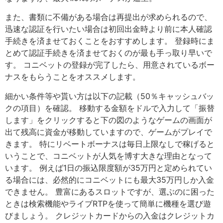
また、書類に不備がある場合は再提出が求められるので、
迅速な認証を行いたい場合は初回出金時より前に本人確認
手続きを済ませておくことをおすすめします。 登録時にま
とめて認証手続きを済ませておくのが最も手っ取り早いで
す。 コニベットの登録が完了したら、用意されているボー
ナスをもらうことをオススメします。
細かい条件等や貰い方は以下の記載（50％キャッシュバッ
クの項目）を確認。 移動する金額をドルで入力して「振替
します」をクリックすると下の図のようなゲームの画面が
出て残高に資金が移動していますので、ゲームがプレイで
きます。 特にリベートボーナスは毎日上限なしで稼げると
いうことで、コニベットが人気を博す大きな理由となって
います。 例えば1日の振込限度額が35万円と定められてい
る場合には、必然的にコニベットにも最大35万円しか入金
できません。 豊富にあるスロットですが、選ぶのに困った
ときは検索機能やライブRTPを使って簡単に機種を選び遊
びましょう。 クレジットカードからの入金はクレジットカ