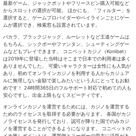
最新ゲーム、ジャックポットやフリースピン購入可能など
からスロットの選択が可能。 ほかにも、「フィルター」を
選択すると、ゲームプロバイダーやペイラインごとにゲー
ムが選択でき、検索窓も設置されています。
バカラ、ブラックジャック、ルーレットなど王道ゲームは
もちろん、シックボーやファンタン、シューティングゲー
ムなどもプレイできます。 コニベットカジノ（Konibet）
は2019年に登場した当時はそこまで日本での利用者は多く
ありませんでした。 可愛いキャラクターは女性にも人気が
あり、初めてオンラインカジノを利用する人からカジュア
ルに無理しない金額で楽しみたいという人にとってもお勧
めです！ 24時間365日のフルサポート対応で初めての人も
安心ですし、出金上限もなくスピーディです。
オンラインカジノを運営するためには、カジノを運営する
ためのライセンスを取得する必要があります。 各国がカジ
ノライセンスを発行しており、認可が降りた国でのみカジ
ノを運営することができるようになります。 コニベットの
イチ推しポイントは、運営側とユーザーの両方に活気があ