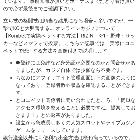
ています。 事前知識が無いとボーナスまでたどり着け無い
ので必ず最後までご確認下さい。
立ち技の格闘技は順当な結果になる場合も多いですが、一
撃でKOと大興奮する… オンラインカジノについて
【Konibetで実際ベットする方法】RIZIN・K-1・野球・サッ
カーなどスマフォで投票。 こちらの記事では、実際にコニ
ベットでBETする方法を画像付きで説明します。
●登録には免許など身分証が必要なのかと問合せがあ
りましたが、カジノ自体では少額なら不要です。
ちなみにアフィリエイト管理画面は下の画像のように
なっており、登録者数や収益を確認することができま
す。
とコニベット関係者に問い合わせたところ、「簡単な
アクセス環境を整えることは必要ですね。提案してお
きます！」との返答がありました。
設立から急成長し多くの人気スロットやライブカジノ
ゲームをリリースしています。
銀行送金以外にも便利な出金方法は概ね揃っているので、