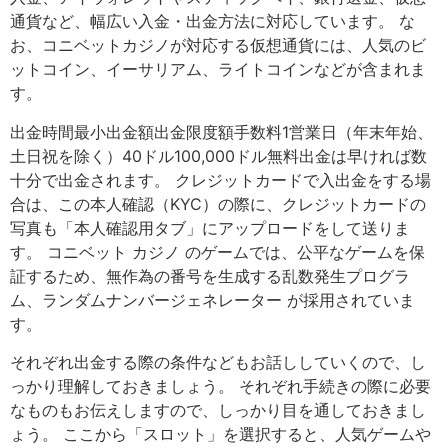
通貨など、幅広い入金・出金方法に対応しています。 な
お、コニベットカジノが対応する仮想通貨には、人気のビ
ットコイン、イーサリアム、ライトコインなどが含まれま
す。
出金時間最小出金額出金限度額手数料1営業日（年末年始、
土日祝を除く）40ドル100,000ドル無料出金は早ければ数
十分で出金されます。 クレジットカードで入出金をする場
合は、この本人確認（KYC）の際に、クレジットカードの
写真も「本人確認用タブ」にアップロードをして送りま
す。 コニベット カジノ のゲームでは、公平なゲームを保
証するため、無作為の番号を生成する乱数発生プログラ
ム、ランダムナンバージェネレーター が採用されていま
す。
それぞれ出金する際の条件などもお話ししていくので、し
っかり理解しておきましょう。 それぞれ手続きの際に必要
なものもお伝えしますので、しっかり目を通しておきまし
ょう。 ここから「スロット」を選択すると、人気ゲームや