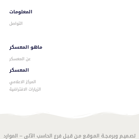
المعلومات
التواصل
ماهو المعسكر
عن المعسكر
المعسكر
المركز الاعلامي
الزيارات الافتراضية
تصـميـم وبرمـجـة المـوقـع مـن قـبـل فرع الحاسب الآلي – الموارد