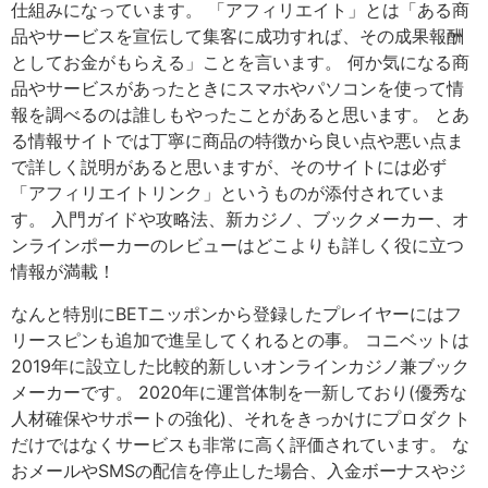
仕組みになっています。 「アフィリエイト」とは「ある商
品やサービスを宣伝して集客に成功すれば、その成果報酬
としてお金がもらえる」ことを言います。 何か気になる商
品やサービスがあったときにスマホやパソコンを使って情
報を調べるのは誰しもやったことがあると思います。 とあ
る情報サイトでは丁寧に商品の特徴から良い点や悪い点ま
で詳しく説明があると思いますが、そのサイトには必ず
「アフィリエイトリンク」というものが添付されていま
す。 入門ガイドや攻略法、新カジノ、ブックメーカー、オ
ンラインポーカーのレビューはどこよりも詳しく役に立つ
情報が満載！
なんと特別にBETニッポンから登録したプレイヤーにはフ
リースピンも追加で進呈してくれるとの事。 コニベットは
2019年に設立した比較的新しいオンラインカジノ兼ブック
メーカーです。 2020年に運営体制を一新しており(優秀な
人材確保やサポートの強化)、それをきっかけにプロダクト
だけではなくサービスも非常に高く評価されています。 な
おメールやSMSの配信を停止した場合、入金ボーナスやジ