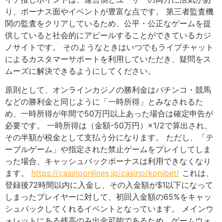
り、ボーナス面やイベントが豊富な点です。 第三者監査機
関の監査をクリアしているため、公平・公正なゲームを提
供していると社会的にアピールすることができているカジ
ノサイトです。 そのようなときはいつでもライブチャット
によるカスタマーサポートを利用していただき、疑問をス
ムーズに解決できるようにしてください。
原則として、オンラインカジノの勝利金はパチンコ・競馬
などの勝利金と同じように「一時所得」とみなされるた
め、一時所得が年間で50万円以上あった場合は確定申告が
必要です。 一時所得は（金額-50万円）×1/2で算出され、
その半額が税金として支払う分になります。 ただし、「テ
ーブルゲーム」や指定された禁止ゲームをプレイしてしま
った場合、キャッシュバックボーナスは利用できなくなり
ます。
https://casinoonlines.jp/casino/konibet/
これは、
登録後72時間以内に入金し、その入金額が$1以下になって
しまったプレイヤーに対して、初回入金額の65%をキャッ
シュバックしてくれるイベントとなっています。 メインウ
ォレットにある残高のみ出金可能であるため、ゲームウォ