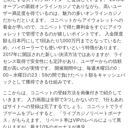
オープンの新鋭オンラインカジノでありながら、高いユー
ザー満足度を得ているのは、魅力の多いオンラインカジノ
だからだといえます。 コニベットからアイウォレットへの
着金が早いので、コニベットで得た勝利金をすぐにアイウ
ォレットで管理できるのが嬉しいポイントです。 入金限度
額も日本円にして1回あたり1,000万円までとなっているた
め、ハイローラーでも使いやすいという特徴があります。
2017年に開設された新しい決済方法ではありますが、ライ
センス取得で安全性にも定評があり、ユーザーからの信頼
度が高いのが実情です。 開催期間中は、毎週木曜日の0：
00～水曜日の23：59の間で負けたベット額をキャッシュバ
ックとして獲得できる仕組みです。
ここからは、コニベットの登録方法を画像付きで紹介して
いきます。 入力画面は全部で3つしかないので、1分もあれ
ばサイトへの登録は完了するでしょう。 コニベットでライ
ブゲームをプレイすると、「ライブカジノリベートボーナ
ス」がもらえます。 リベート率はVIPのレベルによって異
なりますが、最大1.0%のボーナスが進呈。