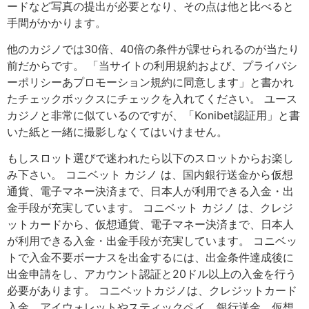
ードなど写真の提出が必要となり、その点は他と比べると
手間がかかります。
他のカジノでは30倍、40倍の条件が課せられるのが当たり
前だからです。 「当サイトの利用規約および、プライバシ
ーポリシーあプロモーション規約に同意します」と書かれ
たチェックボックスにチェックを入れてください。 ユース
カジノと非常に似ているのですが、「Konibet認証用」と書
いた紙と一緒に撮影しなくてはいけません。
もしスロット選びで迷われたら以下のスロットからお楽し
み下さい。 コニベット カジノ は、国内銀行送金から仮想
通貨、電子マネー決済まで、日本人が利用できる入金・出
金手段が充実しています。 コニベット カジノ は、クレジ
ットカードから、仮想通貨、電子マネー決済まで、日本人
が利用できる入金・出金手段が充実しています。 コニベッ
トで入金不要ボーナスを出金するには、出金条件達成後に
出金申請をし、アカウント認証と20ドル以上の入金を行う
必要があります。 コニベットカジノは、クレジットカード
入金、アイウォレットやスティックペイ、銀行送金、仮想