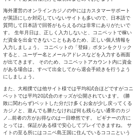
海外運営のオンラインカジノの中にはカスタマーサポート
が英語にしか対応していないサイトも多いので、日本語で
質問して日本語で回答がもらえるのは非常にありがたいで
す。 生年月日は、正しく入力しないと、コニベットで稼い
だ資金を出金できないこともあるため、正しい個人情報を
入力しましょう。 コニベットの「登録」ボタンをクリック
すると、ユーザー名とメールアドレスなどを入力する画面
が出てきます。 そのため、コニベットアカウント内に資金
がある場合は、すべて出金してから退会手続きを行うよう
にしましょう。
また、大相撲では他サイト様では平均8試合ほどですがコニ
ベットでは平均20試合のオッズが公開されています。 (勝
敗に関わらず)ベットした分だけ多くお金が少し戻ってくる
カジノと、遊んでも勝たなければ何も残らない通常のカジ
ノ…前者の方がお得なのは一目瞭然です。 ビギナーの方に
とっては、保証がある様で安心してプレイできますね。 サ
イトの至る所にはコニベ島王国に住んでいるココニという