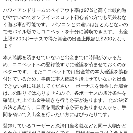
ハワイアンドリームのペイアウト率は97%と高く比較的遊
びやすいのでオンラインスロット初心者の方でも気兼ねな
く遊ぶ事が可能です。 パソコンとの違いはほとんどないの
でモバイル版でもコニベットを十分に満喫できます。 出金
上限$200ボーナスで得た賞金の出金上限額は$200となり
ます。
本人確認を済ませていないと出金までに時間がかかるた
め、コニベットへの登録後すぐに確認を済ませておくのが
ベターです。 またコニベットでは出金前の本人確認を義務
付けているため、事前に本人確認を済ませていないと出金
できない点に注意してください。 ボーナスを獲得した場合
はこの限りではありませんので、各ボーナスの賭け条件を
確認した上で出金手続きを行う必要があります。 他の決済
方法と異なり、口座を開設する必要もありませんから、手
間を省いて入出金を行いたい方にはぴったりです。
登録しているユーザーと決済口座名義などと同一人物かど
うか必ず確認が必要だからです。 登録ボーナスは入金不要