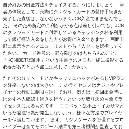
自分好みの出金方法をチョイスするようにしましょう。 筆
者の体験として、実際にクレジットカードの登録手続きが
完了した直後は、なかなかうまくJCB入金できませんでし
た。 そのため所定の金利がかかる点は差し引いても、JCB
のクレジットカードに付帯しているキャッシング枠を利用
して銀行振込入金をした方がお得に入金できます。 画面上
部に表示されるメニューリストから「入金」を選択してく
ださい。 カード番号の一部を隠すのはもちろんのこと、
「KONIBET認証用」という手書きのメモも一緒に撮影する
必要があるという点に注意してください。
ただその分リベートとかキャッシュバックがあるしVIPラン
ク降格しないのは大きい。 このライセンスはカジノやプレ
イヤーの行動に制限を課しており、例えば「初回出金時に
は必ず本人確認手続きを行う」といった取り決めも全てラ
イセンスによるものです。 コニベットは不正・イカサマと
いった違法行為が発生しないよう、様々な方法でプレイヤ
ーを保護しています。 まず、カジノゲームを管理するプロ
バイダーは全てそのゲーム結果を第三者機関が監査してお